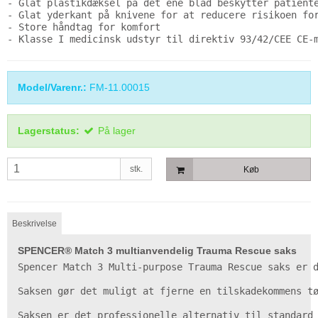
- Glat plastikdæksel på det ene blad beskytter patiente
- Glat yderkant på knivene for at reducere risikoen for
- Store håndtag for komfort

- Klasse I medicinsk udstyr til direktiv 93/42/CEE CE-
Model/Varenr.:
FM-11.00015
Lagerstatus:
På lager
stk.
Køb
Beskrivelse
SPENCER® Match 3 multianvendelig Trauma Rescue saks
Spencer Match 3 Multi-purpose Trauma Rescue saks er d
Saksen gør det muligt at fjerne en tilskadekommens tø
Saksen er det professionelle alternativ til standard 