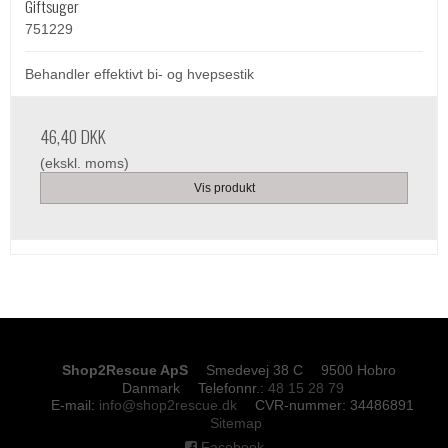
Giftsuger
751229
Behandler effektivt bi- og hvepsestik
46,40 DKK
(ekskl. moms)
Vis produkt
Shop2Rescue ApS
Smedevej 38 C
9500 Hobro
Danmark
Telefonnr.
:
48 15 28 79
E-mail
:
info@shop2rescue.dk
CVR-nummer
:
34486891
Sitemap
Facebook