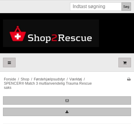
Søg
Forside
/
Shop
/
Førstehjælpsudstyr
/
Værktøj
/
SPENCER® Match 3 multianvendelig Trauma Rescue
saks