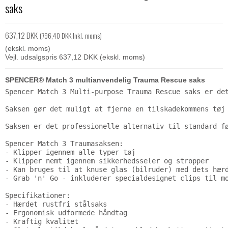
saks
637,12 DKK
(796,40 DKK Inkl. moms)
(ekskl. moms)
Vejl. udsalgspris 637,12 DKK
(ekskl. moms)
SPENCER® Match 3 multianvendelig Trauma Rescue saks
Spencer Match 3 Multi-purpose Trauma Rescue saks er det
Saksen gør det muligt at fjerne en tilskadekommens tøj 
Saksen er det professionelle alternativ til standard fø
Spencer Match 3 Traumasaksen:

- Klipper igennem alle typer tøj

- Klipper nemt igennem sikkerhedsseler og stropper

- Kan bruges til at knuse glas (bilruder) med dets hærd
- Grab 'n' Go - inkluderer specialdesignet clips til mo
Specifikationer:

- Hærdet rustfri stålsaks

- Ergonomisk udformede håndtag

- Kraftig kvalitet
