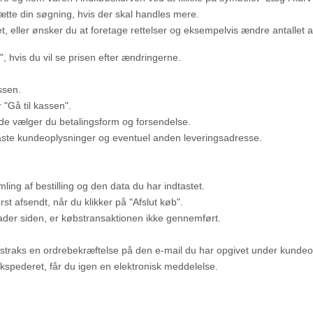
ætte din søgning, hvis der skal handles mere.
t, eller ønsker du at foretage rettelser og eksempelvis ændre antallet af
", hvis du vil se prisen efter ændringerne.
assen.
"Gå til kassen".
e vælger du betalingsform og forsendelse.
taste kundeoplysninger og eventuel anden leveringsadresse.
ling af bestilling og den data du har indtastet.
først afsendt, når du klikker på "Afslut køb".
lader siden, er købstransaktionen ikke gennemført.
straks en ordrebekræftelse på den e-mail du har opgivet under kundeo
 ekspederet, får du igen en elektronisk meddelelse.