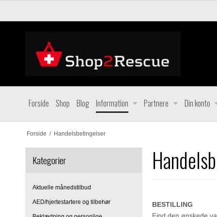
Forside
Shop
Blog
Information
Partnere
Din konto
Forside
/
Handelsbetingelser
Handelsb
Kategorier
Aktuelle månedstilbud
AED/hjertestartere og tilbehør
BESTILLING
Find den ønskede var
Beklædning og personlige