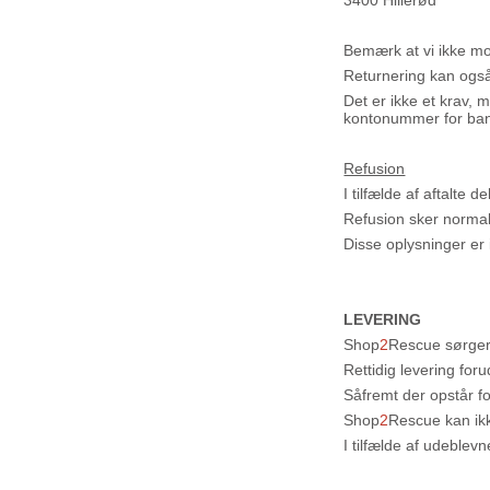
3400 Hillerød
Bemærk at vi ikke mo
Returnering kan også
Det er ikke et krav, 
kontonummer for bank
Refusion
I tilfælde af aftalte 
Refusion sker normal
Disse oplysninger er
LEVERING
Shop
2
Rescue sørger 
Rettidig levering for
Såfremt der opstår fo
Shop
2
Rescue kan ikk
I tilfælde af udeble