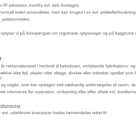
i IP-adressen, hvorfra evt. køb foretages.
normalt inden anvendelse, men kan bruges i en evt. politiefterforskning
er politianmeldes.
oplyser vi på forespørgsel om registrede oplysninger og på baggrund af 
T
år reklamationsret i henhold til købeloven, omfattende fabrikations- o
ker ikke fejl, skader eller slitage, direkte eller indirekte opstået som f
b.
l og nagler, som bør opdages ved sædvanlig undersøgelse af varen, s
de returneres for reperation, ombytning eller efter aftale evt. krediterin
returnering
er evt. udeblevne leverancer bedes henvendelse rettet til: