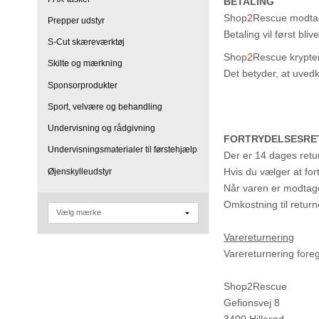
BETALING
Shop
2
Rescue modtag
Prepper udstyr
Betaling vil først bli
S-Cut skæreværktøj
Shop
2
Rescue
krypte
Skilte og mærkning
Det betyder, at uved
Sponsorprodukter
Sport, velvære og behandling
Undervisning og rådgivning
FORTRYDELSESRE
Undervisningsmaterialer til førstehjælp
Der er 14 dages retu
Hvis du vælger at fo
Øjenskylleudstyr
Når varen er modtage
Omkostning til return
Varereturnering
Varereturnering foreg
Shop2Rescue
Gefionsvej 8