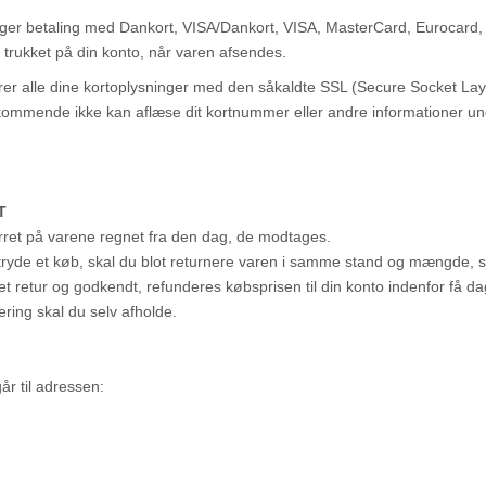
er betaling med Dankort, VISA/Dankort, VISA, MasterCard, Eurocard, D
ve trukket på din konto, når varen afsendes.
rer alle dine kortoplysninger med den såkaldte SSL (Secure Socket Lay
kommende ikke kan aflæse dit kortnummer eller andre informationer u
T
rret på varene regnet fra den dag, de modtages.
rtryde et køb, skal du blot returnere varen i samme stand og mængde,
t retur og godkendt, refunderes købsprisen til din konto indenfor få da
ering skal du selv afholde.
år til adressen: