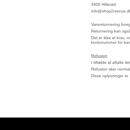
3400 Hillerød
info@shop2rescue.d
Varereturnering fore
Returnering kan også
Det er ikke et krav, 
kontonummer for bank
Refusion
I tilfælde af aftalte 
Refusion sker normal
Disse oplysninger er