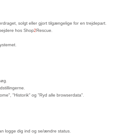
draget, solgt eller gjort tilgængelige for en trejdepart.
rbejdere hos Shop
2
Rescue.
systemet.
søg.
stillingerne.
e", "Historik" og "Ryd alle browserdata".
n logge dig ind og se/ændre status.