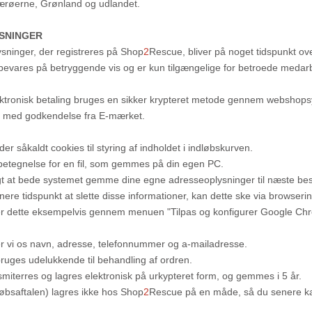
 Færøerne, Grønland og udlandet.
SNINGER
ysninger, der registreres på Shop
2
Rescue, bliver på noget tidspunkt over
pbevares på betryggende vis og er kun tilgængelige for betroede meda
ektronisk betaling bruges en sikker krypteret metode gennem webshop
 med godkendelse fra E-mærket.
 såkaldt cookies til styring af indholdet i indløbskurven.
 betegnelse for en fil, som gemmes på din egen PC.
gt at bede systemet gemme dine egne adresseoplysninger til næste be
re tidspunkt at slette disse informationer, kan dette ske via browserind
 dette eksempelvis gennem menuen "Tilpas og konfigurer Google Chrom
r vi os navn, adresse, telefonnummer og a-mailadresse.
bruges udelukkende til behandling af ordren.
smiterres og lagres elektronisk på urkypteret form, og gemmes i 5 år.
købsaftalen) lagres ikke hos Shop
2
Rescue på en måde, så du senere ka