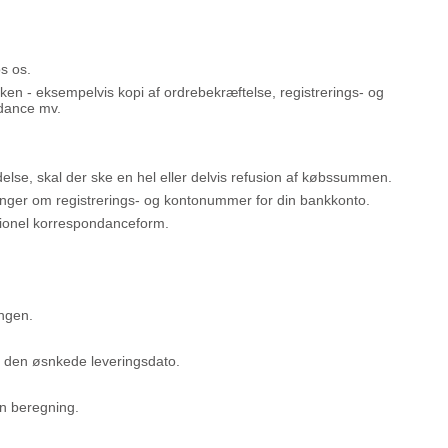
s os.
ken - eksempelvis kopi af ordrebekræftelse, registrerings- og
ndance mv.
endelse, skal der ske en hel eller delvis refusion af købssummen.
inger om registrerings- og kontonummer for din bankkonto.
itionel korrespondanceform.
ingen.
til den øsnkede leveringsdato.
en beregning.