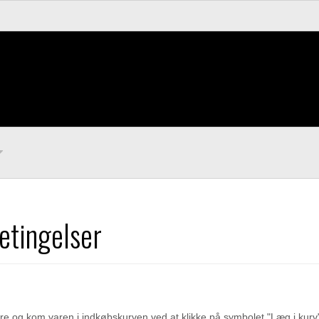
etingelser
e og kom varen i indkøbskurven ved at klikke på symbolet "Læg i kurv