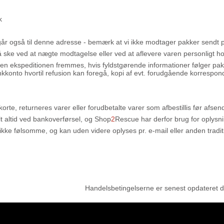
k
går også til denne adresse - bemærk at vi ikke modtager pakker sendt pr
 ske ved at nægte modtagelse eller ved at aflevere varen personligt ho
men ekspeditionen fremmes, hvis fyldstgørende informationer følger pak
konto hvortil refusion kan foregå, kopi af evt. forudgående korrespo
dekorte, returneres varer eller forudbetalte varer som afbestillis før afs
t altid ved bankoverførsel, og Shop
2
Rescue har derfor brug for oplysn
 ikke følsomme, og kan uden videre oplyses pr. e-mail eller anden trad
Handelsbetingelserne er senest opdateret 