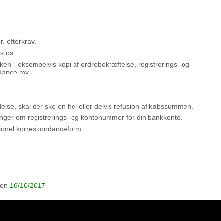
. efterkrav.
s os.
ken - eksempelvis kopi af ordrebekræftelse, registrerings- og
ndance mv.
endelse, skal der ske en hel eller delvis refusion af købssummen.
inger om registrerings- og kontonummer for din bankkonto.
itionel korrespondanceform.
den
16/10/2017