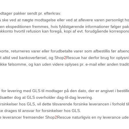
dtager pakker sendt pr. efterkrav.
 ske ved at nægte modtagelse eller ved at aflevere varen personligt ho
men ekspeditionen fremmes, hvis fyldstgørende informationer følger pak
konto hvortil refusion kan foregå, kopi af evt. forudgående korrespo
dekorte, returneres varer eller forudbetalte varer som afbestillis før afs
t altid ved bankoverførsel, og Shop
2
Rescue har derfor brug for oplysn
 ikke følsomme, og kan uden videre oplyses pr. e-mail eller anden trad
for levering med GLS til modtager på den dato, der er angivet i bestill
udsætter dog at GLS overholder dag-til-dag levering.
rsinkelser hos GLS, vil dette tilsvarende forsinke leverancen i forhold 
e drages til ansvar for forsinkelser hos GLS.
vne leverancer fremsender Shop
2
Rescue naturligvis en ny leverance ud