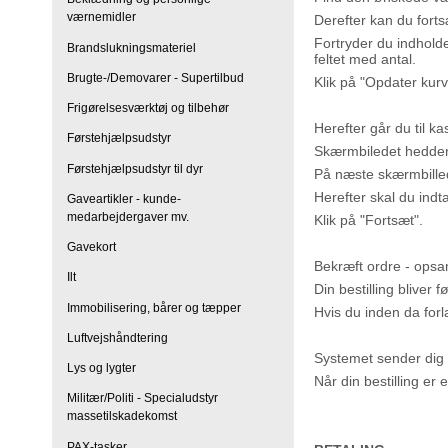
værnemidler
Derefter kan du forts
Fortryder du indholde
Brandslukningsmateriel
feltet med antal.
Brugte-/Demovarer - Supertilbud
Klik på "Opdater kurv
Frigørelsesværktøj og tilbehør
Herefter går du til k
Førstehjælpsudstyr
Skærmbiledet hedder 
Førstehjælpsudstyr til dyr
På næste skærmbilled
Herefter skal du ind
Gaveartikler - kunde-
medarbejdergaver mv.
Klik på "Fortsæt".
Gavekort
Bekræft ordre - opsam
Ilt
Din bestilling bliver 
Immobilisering, bårer og tæpper
Hvis du inden da for
Luftvejshåndtering
Systemet sender dig 
Lys og lygter
Når din bestilling er
Militær/Politi - Specialudstyr
massetilskadekomst
PAX-tasker