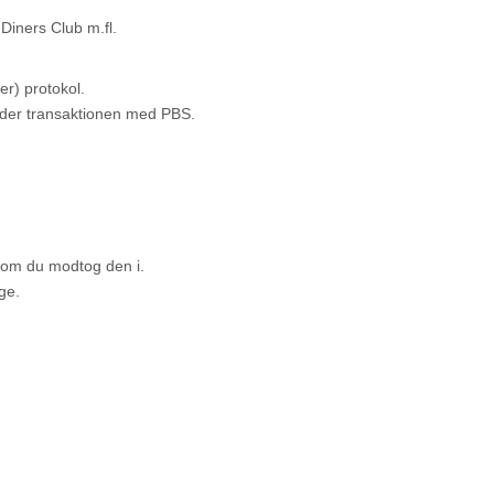
iners Club m.fl.
er) protokol.
nder transaktionen med PBS.
 som du modtog den i.
ge.