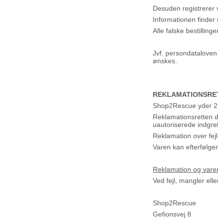
Desuden registrerer v
Informationen finder 
Alle falske bestilling
Jvf. persondataloven 
ønskes.
REKLAMATIONSRE
Shop
2
Rescue yder 2 
Reklamationsretten dæk
uautoriserede indgre
Reklamation over fej
Varen kan efterfølgen
Reklamation og vare
Ved fejl, mangler ell
Shop2Rescue
Gefionsvej 8