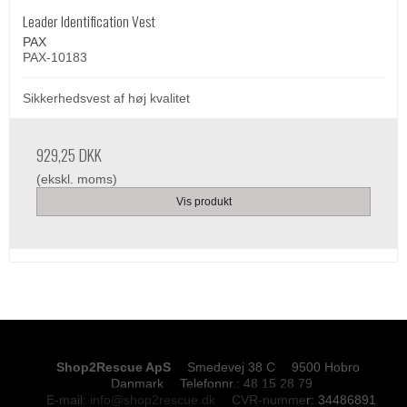
Leader Identification Vest
PAX
PAX-10183
Sikkerhedsvest af høj kvalitet
929,25 DKK
(ekskl. moms)
Vis produkt
Shop2Rescue ApS
Smedevej 38 C
9500 Hobro
Danmark
Telefonnr.
:
48 15 28 79
E-mail
:
info@shop2rescue.dk
CVR-nummer
:
34486891