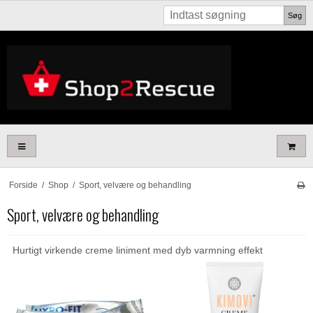
Søg
Forside
/
Shop
/
Sport, velvære og behandling
Sport, velvære og behandling
Hurtigt
virkende
creme
liniment
med dyb
varmning
effekt