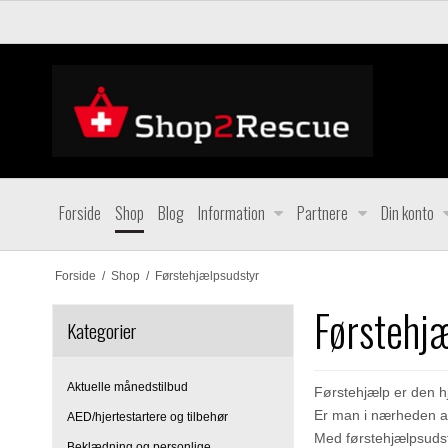
Forside
Shop
Blog
Information
Partnere
Din konto
Forside
/
Shop
/
Førstehjælpsudstyr
Førstehj
Kategorier
Aktuelle månedstilbud
Førstehjælp er den h
Er man i nærheden af
AED/hjertestartere og tilbehør
Med førstehjælpsudst
Beklædning og personlige