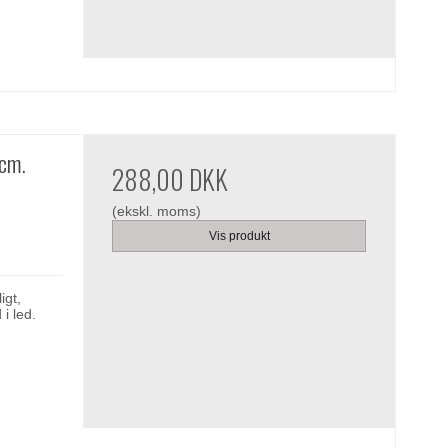
 cm.
288,00 DKK
(ekskl. moms)
Vis produkt
igt,
i led.