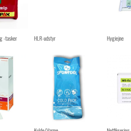
g -tasker
HLR-udstyr
Hygiejne
Kulde/Varme
Netfiksering