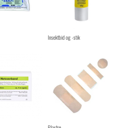
Insektbid og -stik
Plastre