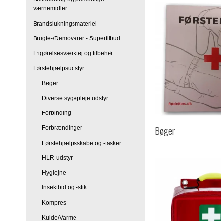
værnemidler
Brandslukningsmateriel
Brugte-/Demovarer - Supertilbud
Frigørelsesværktøj og tilbehør
Førstehjælpsudstyr
Bøger
Diverse sygepleje udstyr
Forbinding
Bøger
Forbrændinger
Førstehjælpsskabe og -tasker
HLR-udstyr
Hygiejne
Insektbid og -stik
Kompres
Kulde/Varme