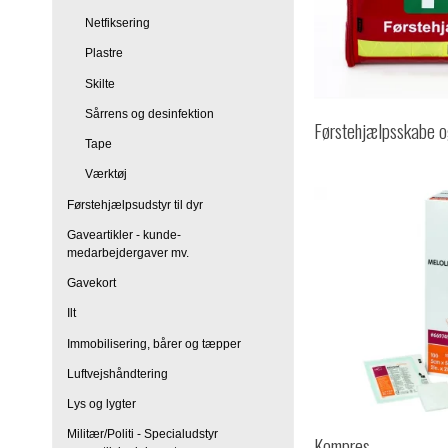
Netfiksering
Plastre
Skilte
Sårrens og desinfektion
Førstehjælpsskabe o
Tape
Værktøj
Førstehjælpsudstyr til dyr
Gaveartikler - kunde-
medarbejdergaver mv.
Gavekort
Ilt
Immobilisering, bårer og tæpper
Luftvejshåndtering
Lys og lygter
Militær/Politi - Specialudstyr
Kompres