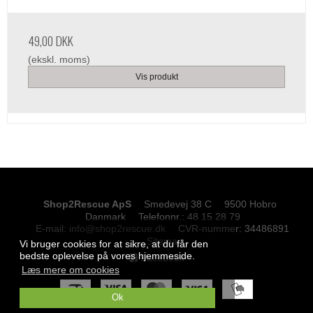
49,00 DKK
(ekskl. moms)
Vis produkt
Shop2Rescue ApS
Smedevej 38 C
9500 Hobro
Danmark
Telefonnr.
:
48 15 28 79
E-mail
:
info@shop2rescue.dk
CVR-nummer
:
34486891
Sitemap
Vi bruger cookies for at sikre, at du får den
bedste oplevelse på vores hjemmeside.
Facebook
Læs mere om cookies
Ok