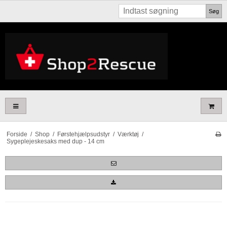
Søg
Forside
/
Shop
/
Førstehjælpsudstyr
/
Værktøj
/
Sygeplejeskesaks med dup - 14 cm