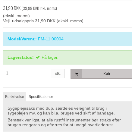
31,90 DKK
(39,88 DKK Inkl. moms)
(ekskl. moms)
Vejl. udsalgspris 31,90 DKK
(ekskl. moms)
Model/Varenr.:
FM-11.00004
Lagerstatus:
På lager.
stk.
Køb
Beskrivelse
Specifikationer
Sygeplejesaks med dup, særdeles velegnet til brug i
sygeplejen mv. og kan bl.a. bruges ved skift af bandage.
Bemærk venligst, at alle rustfri instrumenter bør straks efter
brugen rengøres og aftørres for at undgå overfladerust.