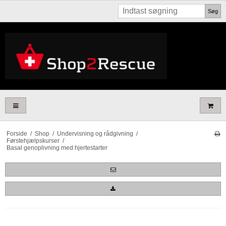
Søg
Forside
/
Shop
/
Undervisning og rådgivning
/
Førstehjælpskurser
/
Basal genoplivning med hjertestarter