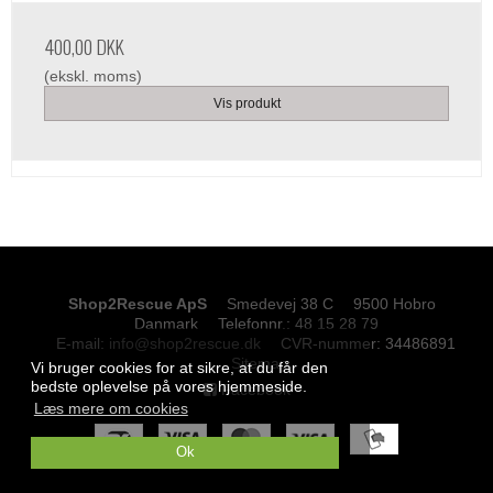
400,00 DKK
(ekskl. moms)
Vis produkt
Shop2Rescue ApS
Smedevej 38 C
9500 Hobro
Danmark
Telefonnr.
:
48 15 28 79
E-mail
:
info@shop2rescue.dk
CVR-nummer
:
34486891
Sitemap
Vi bruger cookies for at sikre, at du får den
bedste oplevelse på vores hjemmeside.
Facebook
Læs mere om cookies
Ok