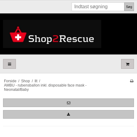
Søg
Forside
/
Shop
/
Ilt
/
AMBU - rubensballon inkl. disposable face mask -
Neonatal/Baby