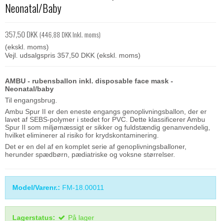
Neonatal/Baby
357,50 DKK
(446,88 DKK Inkl. moms)
(ekskl. moms)
Vejl. udsalgspris 357,50 DKK
(ekskl. moms)
AMBU - rubensballon inkl. disposable face mask -
Neonatal/baby
Til engangsbrug.
Ambu Spur II er den eneste engangs genoplivningsballon, der er
lavet af SEBS-polymer i stedet for PVC. Dette klassificerer Ambu
Spur II som miljømæssigt er sikker og fuldstændig genanvendelig,
hvilket eliminerer al risiko for krydskontaminering.
Det er en del af en komplet serie af genoplivningsballoner,
herunder spædbørn, pædiatriske og voksne størrelser.
Model/Varenr.:
FM-18.00011
Lagerstatus:
På lager